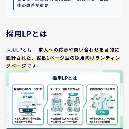
後の改善が重要
採用LPとは
採用LPとは、
求人への応募や問い合わせを目的に
設計された、縦長1ページ型の採用向けランディン
グページ
です。