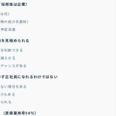
／採用後は企業）
遣は可）
用時の紹介手数料）
介予定派遣
場を見極められる
」を判断できる
を減らせる
るチャンスがある
必ず正社員になれるわけではない
れない場合もある
ースもある
限られる
（直接雇用率56％）