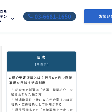
立ち
03-6681-1650
お問い
テン
ツ
目次
[非表示]
紹介予定派遣とは？最長6ヶ月で直接
雇用を目指す派遣制度
紹介予定派遣は「派遣＋職業紹介」を
組み合わせた働き方
派遣期間終了後に双方が合意すれば正
社員・契約社員として採用される
厚生労働省でも「直接雇用を予定した