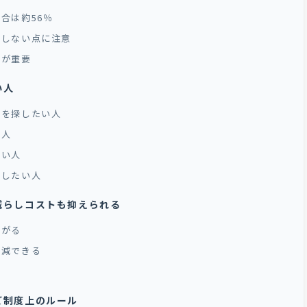
合は約56％
致しない点に注意
価が重要
い人
場を探したい人
い人
たい人
先したい人
減らしコストも抑えられる
上がる
削減できる
い
ど制度上のルール