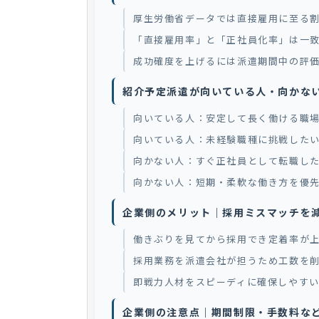
厚生労働省データでは直接雇用に至る割
「直接雇用率」と「正社員化率」は一
成功確度を上げるには派遣期間中の評
紹介予定派遣が向いている人・向かな
向いている人：安定して長く働ける職
向いている人：未経験職種に挑戦した
向かない人：すぐ正社員として転職し
向かない人：短期・柔軟な働き方を優
企業側のメリット｜採用ミスマッチを
働きぶりを見てから採用でき定着率が
採用業務を派遣会社が担うため工数を
即戦力人材をスピーディに確保しやす
企業側の注意点｜期間制限・手数料な