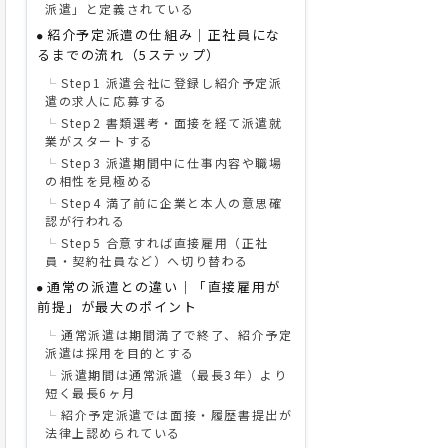
派遣」と定義されている
紹介予定派遣の仕組み｜正社員にな
るまでの流れ（5ステップ）
Step1 派遣会社に登録し紹介予定派
遣の求人に応募する
Step2 書類選考・面接を経て派遣就
業がスタートする
Step3 派遣期間中に仕事内容や職場
の相性を見極める
Step4 満了前に企業と本人の意思確
認が行われる
Step5 合意すれば直接雇用（正社
員・契約社員など）へ切り替わる
通常の派遣との違い｜「直接雇用が
前提」が最大のポイント
通常派遣は期間満了で終了、紹介予定
派遣は採用を目的とする
派遣期間は通常派遣（最長3年）より
短く最長6ヶ月
紹介予定派遣では面接・履歴書提出が
法律上認められている