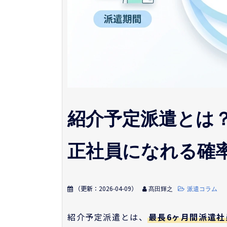
紹介予定派遣とは
正社員になれる確
（更新：
2026-04-09
）
髙田輝之
派遣コラム
紹介予定派遣とは、
最長6ヶ月間派遣