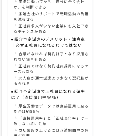
実際に働いてから「自分に合う会社
か」を判断できる
派遣会社のサポートで転職活動の負担
を減らせる
正社員求人が少ない企業にも入社でき
るチャンスがある
紹介予定派遣のデメリット・注意点
｜必ず正社員になれるわけではない
合意がなければ契約終了となり採用さ
れない場合もある
正社員ではなく契約社員採用になるケ
ースもある
求人数が通常派遣より少なく選択肢が
限られる
紹介予定派遣で正社員になれる確率
は？（直接雇用率56％）
厚生労働省データでは直接雇用に至る
割合は約56％
「直接雇用率」と「正社員化率」は一
致しない点に注意
成功確度を上げるには派遣期間中の評
価が重要