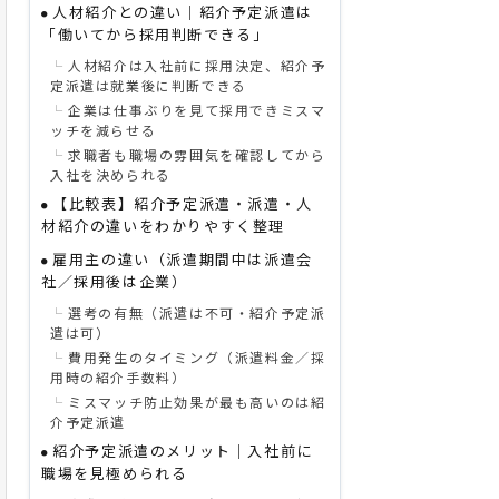
人材紹介との違い｜紹介予定派遣は
「働いてから採用判断できる」
人材紹介は入社前に採用決定、紹介予
定派遣は就業後に判断できる
企業は仕事ぶりを見て採用できミスマ
ッチを減らせる
求職者も職場の雰囲気を確認してから
入社を決められる
【比較表】紹介予定派遣・派遣・人
材紹介の違いをわかりやすく整理
雇用主の違い（派遣期間中は派遣会
社／採用後は企業）
選考の有無（派遣は不可・紹介予定派
遣は可）
費用発生のタイミング（派遣料金／採
用時の紹介手数料）
ミスマッチ防止効果が最も高いのは紹
介予定派遣
紹介予定派遣のメリット｜入社前に
職場を見極められる