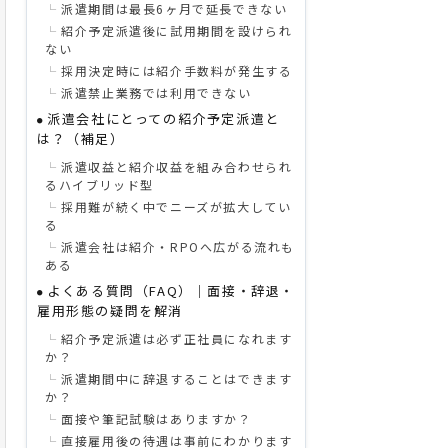
派遣期間は最長6ヶ月で延長できない
紹介予定派遣後に試用期間を設けられ
ない
採用決定時には紹介手数料が発生する
派遣禁止業務では利用できない
派遣会社にとっての紹介予定派遣と
は？（補足）
派遣収益と紹介収益を組み合わせられ
るハイブリッド型
採用難が続く中でニーズが拡大してい
る
派遣会社は紹介・RPOへ広がる流れも
ある
よくある質問（FAQ）｜面接・辞退・
雇用形態の疑問を解消
紹介予定派遣は必ず正社員になれます
か？
派遣期間中に辞退することはできます
か？
面接や筆記試験はありますか？
直接雇用後の待遇は事前にわかります