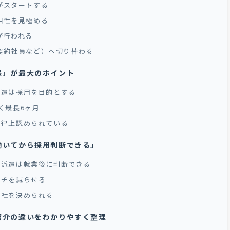
業がスタートする
の相性を見極める
が行われる
・契約社員など）へ切り替わる
提」が最大のポイント
派遣は採用を目的とする
く最長6ヶ月
法律上認められている
働いてから採用判断できる」
定派遣は就業後に判断できる
ッチを減らせる
入社を決められる
紹介の違いをわかりやすく整理