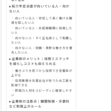
紹介予定派遣が向いている人・向か
ない人
向いている人：安定して長く働ける職
場を探したい人
向いている人：未経験職種に挑戦した
い人
向かない人：すぐ正社員として転職し
たい人
向かない人：短期・柔軟な働き方を優
先したい人
企業側のメリット｜採用ミスマッチ
を減らしコストも抑えられる
働きぶりを見てから採用でき定着率が
上がる
採用業務を派遣会社が担うため工数を
削減できる
即戦力人材をスピーディに確保しやす
い
企業側の注意点｜期間制限・手数料
など制度上のルール