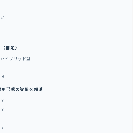
ない
？（補足）
るハイブリッド型
る
ある
雇用形態の疑問を解消
か？
か？
か？