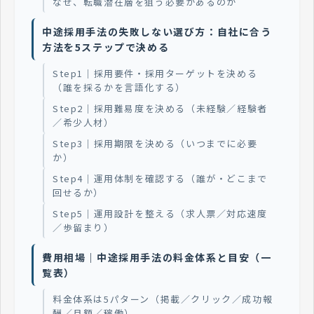
なぜ、転職潜在層を狙う必要があるのか
中途採用手法の失敗しない選び方：自社に合う
方法を5ステップで決める
Step1｜採用要件・採用ターゲットを決める
（誰を採るかを言語化する）
Step2｜採用難易度を決める（未経験／経験者
／希少人材）
Step3｜採用期限を決める（いつまでに必要
か）
Step4｜運用体制を確認する（誰が・どこまで
回せるか）
Step5｜運用設計を整える（求人票／対応速度
／歩留まり）
費用相場｜中途採用手法の料金体系と目安（一
覧表）
料金体系は5パターン（掲載／クリック／成功報
酬／月額／稼働）