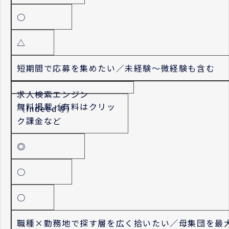
○
△
短期間で応募を集めたい／未経験〜微経験も含む
求人検索エンジン
無料掲載／有料はクリッ
（Indeed等）
ク課金など
◎
○
○
職種×勤務地で探す層を広く拾いたい／母集団を最