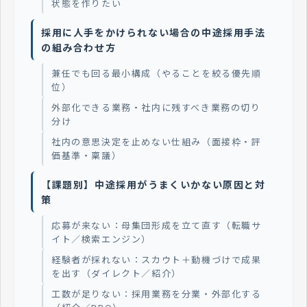
状態を作りたい
採用に人手をかけられない場合の中途採用手法
の組み合わせ方
兼任でも回る最小構成（やることを絞る優先順
位）
外部化できる業務・社内に残すべき業務の切り
分け
社内の意思決定を止めない仕組み（面接枠・評
価基準・稟議）
【課題別】中途採用がうまくいかない原因と対
策
応募が来ない：母集団形成を立て直す（転職サ
イト／検索エンジン）
経験者が採れない：スカウト＋動機づけで成果
を出す（ダイレクト／紹介）
工数が足りない：採用業務を分業・外部化する