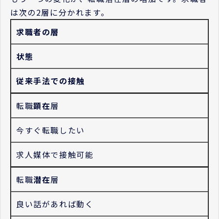
は次の2層に分かれます。
求職者の層
状態
従来手法での接触
転職
顕在
層
今すぐ転職したい
求人媒体で接触可能
転職
潜在
層
良い話があれば動く