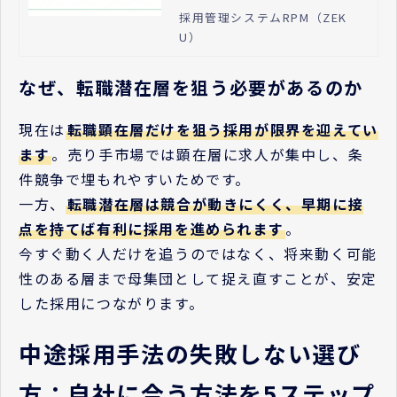
標管理を解説。
採用管理システムRPM（ZEK
U）
なぜ、転職潜在層を狙う必要があるのか
現在は
転職顕在層だけを狙う採用が限界を迎えてい
ます
。売り手市場では顕在層に求人が集中し、条
件競争で埋もれやすいためです。
一方、
転職潜在層は競合が動きにくく、早期に接
点を持てば有利に採用を進められます
。
今すぐ動く人だけを追うのではなく、将来動く可能
性のある層まで母集団として捉え直すことが、安定
した採用につながります。
中途採用手法の失敗しない選び
方：自社に合う方法を5ステップ