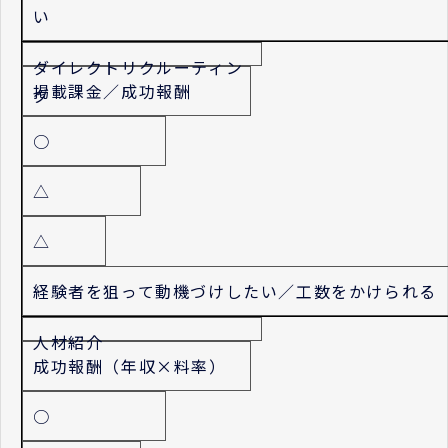
い
ダイレクトリクルーティン
掲載課金／成功報酬
グ
○
△
△
経験者を狙って動機づけしたい／工数をかけられる
人材紹介
成功報酬（年収×料率）
○