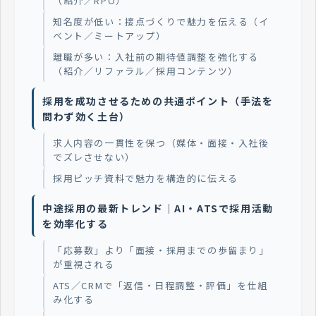
（紹介／RPO）
知名度が低い：接点づくりで魅力を伝える（イ
ベント／ミートアップ）
離職が多い：入社前の期待値調整を強化する
（紹介／リファラル／採用コンテンツ）
採用を成功させるための共通ポイント（手法を
問わず効く土台）
求人内容の一貫性を保つ（媒体・面接・入社後
でズレさせない）
採用ピッチ資料で魅力を構造的に伝える
中途採用の最新トレンド｜AI・ATSで採用活動
を効率化する
「応募数」より「面接・採用までの歩留まり」
が重視される
ATS／CRMで「返信・日程調整・評価」を仕組
み化する