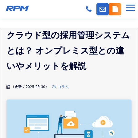
機能
クラウド型の採用管理システム
派遣会社の採用課題
事業会社の採用課題
とは？ オンプレミス型との違
料金
いやメリットを解説
導入事例
よくある質問
（更新：
2025-09-30
）
コラム
紹介パートナー
お役立ちコンテンツ