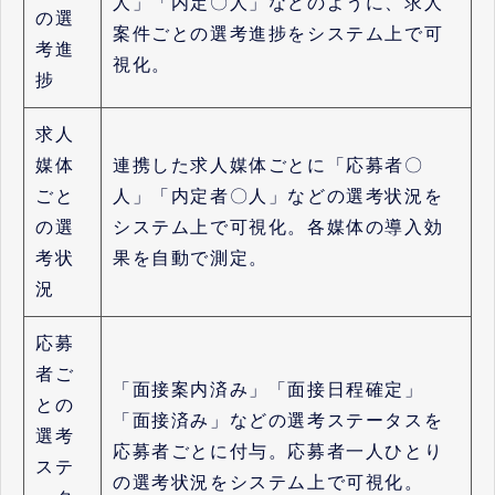
人」「内定〇人」などのように、求人
の選
案件ごとの選考進捗をシステム上で可
考進
視化。
捗
求人
媒体
連携した求人媒体ごとに「応募者〇
ごと
人」「内定者〇人」などの選考状況を
の選
システム上で可視化。各媒体の導入効
考状
果を自動で測定。
況
応募
者ご
「面接案内済み」「面接日程確定」
との
「面接済み」などの選考ステータスを
選考
応募者ごとに付与。応募者一人ひとり
ステ
の選考状況をシステム上で可視化。