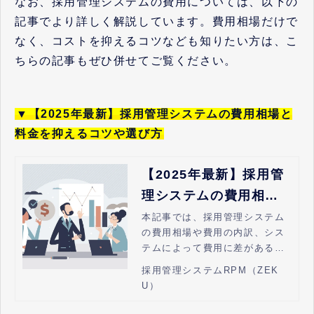
なお、採用管理システムの費用については、以下の
記事でより詳しく解説しています。費用相場だけで
なく、コストを抑えるコツなども知りたい方は、こ
ちらの記事もぜひ併せてご覧ください。
▼【2025年最新】採用管理システムの費用相場と
料金を抑えるコツや選び方
【2025年最新】採用管
理システムの費用相場
と料金を抑えるコツや
本記事では、採用管理システム
の費用相場や費用の内訳、シス
選び方
テムによって費用に差がある理
由などを解説します。採用管理
採用管理システムRPM（ZEK
システムの費用をなるべく安く
U）
抑えるコツも紹介しますので、
利用を検討している方はぜひお