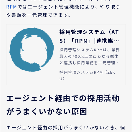
RPM
ではエージェント管理機能により、やり取り
や書類を一元管理できます。
採用管理システム（AT
S）「RPM」|連携媒体
400以上で採用業務を一
採用管理システムRPMは、業界
最大の400以上のあらゆる媒体
元管理｜ゼクウ
と連携し採用業務を一元管理し
ます。また、応募者対応を自動
採用管理システムRPM（ZEK
化することで、応募から採用ま
U）
での業務自動化ができるATSで
す。
エージェント経由での採用活動
がうまくいかない原因
エージェント経由の採用がうまくいかないとき、個