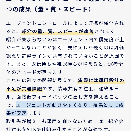
つの成果（量・質・スピード）
エージェントコントロールによって連携が強化され
ると、
紹介の量、質、スピードが改善
されます。
紹介が集まらないのはエージェント内で
優先度が上
がっていないことが多く、要件ズレが続くのは評価
観点や許容ラインが共有されていないことが原因で
す。また、返信待ちや確認
待ちが増えると、選考全
体のスピードが落ちます。
これらは別々の問題に見えて、
実際には運用設計の
不足が共通課題
です。情報共有の粒度、連絡ルー
ル、面接後フィードバックの出し方を整えること
で、
エージェントが動きやすくなり、結果として成
果が安定
します。
取引先が増えても運用を崩さないためには、紹介会
社対応をATSで仕組み化することが有効です。