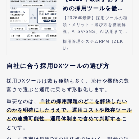
めの採用ツールを徹底
解説！選び方や導入メ
【2026年最新】採用ツールの種
類・メリット・選び方を徹底解
リットまで網羅
説。ATSやSNS、AI活用まで網
羅し、工数削減と採用精度向上
採用管理システムRPM（ZEK
を実現します。
U）
自社に合う採用DXツールの選び方
採用DXツールは数も種類も多く、流行や機能の豊
富さで選ぶと運用に乗らず形骸化します。
重要なのは、
自社の採用課題のどこを解決したい
のかを明確にしたうえで、運用コストや既存ツール
との連携可能性、運用体制まで含めて判断する
こ
とです。