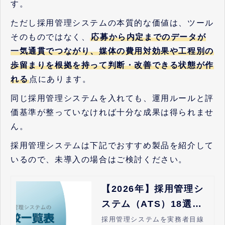
す。
ただし採用管理システムの本質的な価値は、ツール
そのものではなく、
応募から内定までのデータが
一気通貫でつながり、媒体の費用対効果や工程別の
歩留まりを根拠を持って判断・改善できる状態が作
れる
点にあります。
同じ採用管理システムを入れても、運用ルールと評
価基準が整っていなければ十分な成果は得られませ
ん。
採用管理システムは下記でおすすめ製品を紹介して
いるので、未導入の場合はご検討ください。
【2026年】採用管理シ
ステム（ATS）18選を
比較！失敗しない選び
採用管理システムを実務者目線