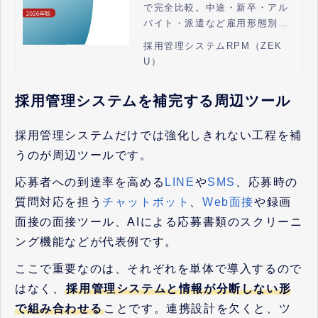
で完全比較。中途・新卒・アル
方や料金プランも解説
バイト・派遣など雇用形態別に
最適なATSを選ぶためのガイド
採用管理システムRPM（ZEK
を公開中。
U）
採用管理システムを補完する周辺ツール
採用管理システムだけでは強化しきれない工程を補
うのが周辺ツールです。
応募者への到達率を高める
LINE
や
SMS
、応募時の
質問対応を担う
チャットボット
、
Web面接
や録画
面接の面接ツール、AIによる応募書類のスクリーニ
ング機能などが代表例です。
ここで重要なのは、それぞれを単体で導入するので
はなく、
採用管理システムと情報が分断しない形
で組み合わせる
ことです。連携設計を欠くと、ツ