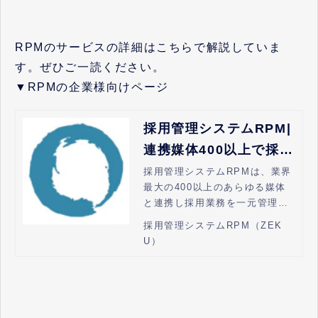
RPMのサービスの詳細はこちらで解説していま
す。ぜひご一読ください。
▼RPMの企業様向けページ
採用管理システムRPM|
連携媒体400以上で採用
業務を一元管理｜ゼク
採用管理システムRPMは、業界
最大の400以上のあらゆる媒体
ウ
と連携し採用業務を一元管理し
ます。また、応募者対応を自動
採用管理システムRPM（ZEK
化することで、応募から採用ま
U）
で業務の自動化かができるATS
です。