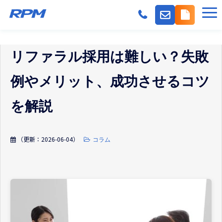
機能
リファラル採用は難しい？失敗
派遣会社の採用課題
事業会社の採用課題
例やメリット、成功させるコツ
料金
を解説
導入事例
よくある質問
（更新：
2026-06-04
）
コラム
紹介パートナー
お役立ちコンテンツ