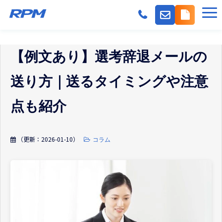
機能
【例文あり】選考辞退メールの
派遣会社の採用課題
事業会社の採用課題
送り方｜送るタイミングや注意
料金
点も紹介
導入事例
よくある質問
（更新：
2026-01-10
）
コラム
紹介パートナー
お役立ちコンテンツ