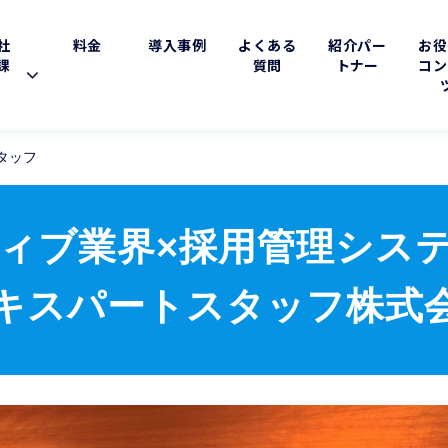
社
料金
導入事例
よくある
紹介パー
お役
課
質問
トナー
コン
タッフ
ィブ業界×採用管理シス
キスパートスタッフ株式