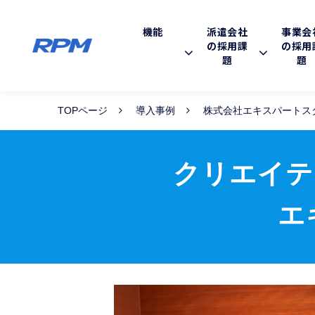
機能
派遣会社
事業会
の採用課
の採用
題
題
TOPページ
導入事例
株式会社エキスパートス
クリエイテ
エ