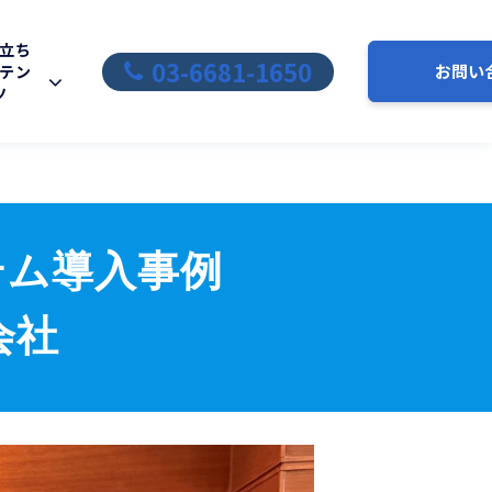
立ち
03-6681-1650
お問い
テン
ツ
テム導入事例
会社