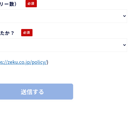
リー数）
したか？
s://zeku.co.jp/policy/
)